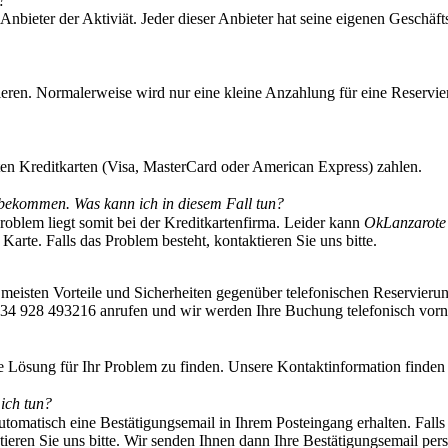
?
 Anbieter der Aktiviät. Jeder dieser Anbieter hat seine eigenen Geschä
ieren. Normalerweise wird nur eine kleine Anzahlung für eine Reservi
ten Kreditkarten (Visa, MasterCard oder American Express) zahlen.
g bekommen. Was kann ich in diesem Fall tun?
Problem liegt somit bei der Kreditkartenfirma. Leider kann
OkLanzarote
Karte. Falls das Problem besteht, kontaktieren Sie uns bitte.
e meisten Vorteile und Sicherheiten gegenüber telefonischen Reservieru
er +34 928 493216 anrufen und wir werden Ihre Buchung telefonisch vor
e Lösung für Ihr Problem zu finden. Unsere Kontaktinformation finden 
n ich tun?
e automatisch eine Bestätigungsemail in Ihrem Posteingang erhalten. Fal
eren Sie uns bitte. Wir senden Ihnen dann Ihre Bestätigungsemail pers