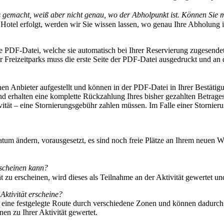
s gemacht, weiß aber nicht genau, wo der Abholpunkt ist. Können Sie
Hotel erfolgt, werden wir Sie wissen lassen, wo genau Ihre Abholung i
die PDF-Datei, welche sie automatisch bei Ihrer Reservierung zugesend
ür Freizeitparks muss die erste Seite der PDF-Datei ausgedruckt und a
 Anbieter aufgestellt und können in der PDF-Datei in Ihrer Bestätig
und erhalten eine komplette Rückzahlung Ihres bisher gezahlten Betrage
vität – eine Stornierungsgebühr zahlen müssen. Im Falle einer Stornier
um ändern, vorausgesetzt, es sind noch freie Plätze an Ihrem neuen W
 erscheinen kann?
ät zu erscheinen, wird dieses als Teilnahme an der Aktivität gewertet un
Aktivität erscheine?
eine festgelegte Route durch verschiedene Zonen und können dadurch 
nen zu Ihrer Aktivität gewertet.